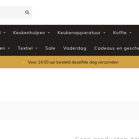
d
Keukenhulpen
Keukenapparatuur
Koffie
en
Textiel
Sale
Vaderdag
Cadeaus en gesch
Voor 14.00 uur besteld dezelfde dag verzonden