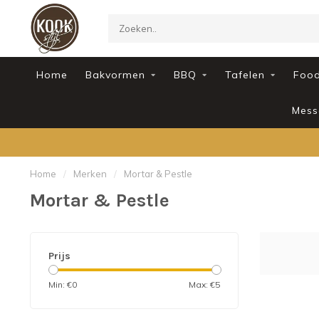
Home
Bakvormen
BBQ
Tafelen
Foo
Mess
Home
/
Merken
/
Mortar & Pestle
Mortar & Pestle
Prijs
Min: €
0
Max: €
5