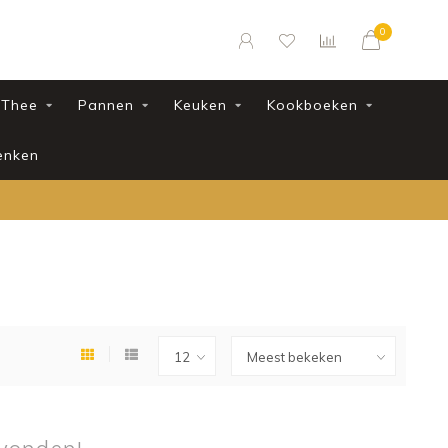
0
Thee
Pannen
Keuken
Kookboeken
enken