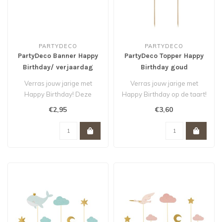
PARTYDECO
PARTYDECO
PartyDeco Banner Happy
PartyDeco Topper Happy
Birthday/ verjaardag
Birthday goud
goud *
Verras jouw jarige met
Verras jouw jarige met
Happy Birthday! Deze
Happy Birthday op de taart!
goudkleurige banner maakt
Deze goudkleurige taart
€2,95
€3,60
van iedere..
toppe..