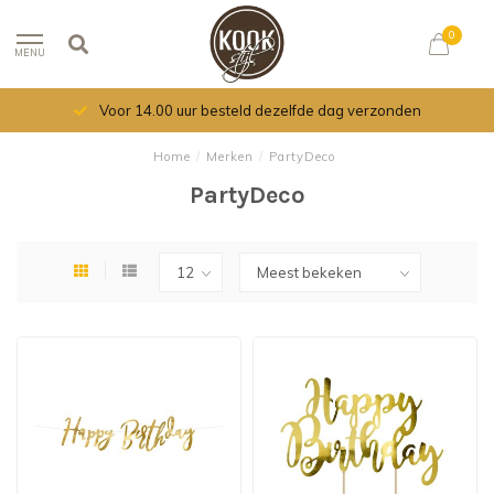
0
MENU
Voor 14.00 uur besteld dezelfde dag verzonden
Home
/
Merken
/
PartyDeco
PartyDeco