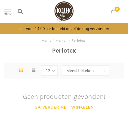
0
MENU
Voor 14.00 uur besteld dezelfde dag verzonden
Home
/
Merken
/
Perlotex
Perlotex
Geen producten gevonden!
GA VERDER MET WINKELEN