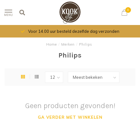
0
MENU
Voor 14.00 uur besteld dezelfde dag verzonden
Home
/
Merken
/
Philips
Philips
Geen producten gevonden!
GA VERDER MET WINKELEN