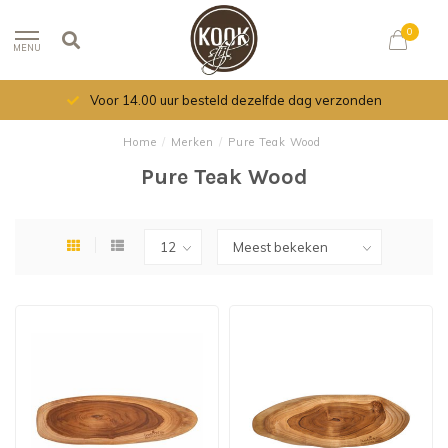
0
MENU
Voor 14.00 uur besteld dezelfde dag verzonden
Home
/
Merken
/
Pure Teak Wood
Pure Teak Wood