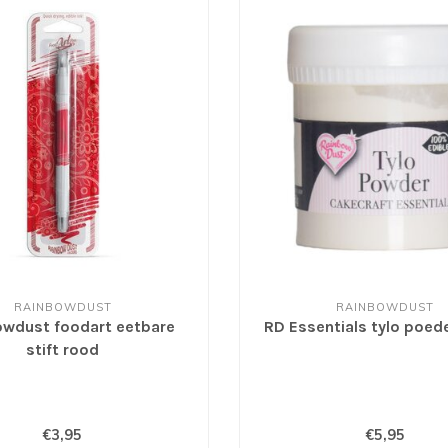
RAINBOWDUST
RAINBOWDUST
owdust foodart eetbare
RD Essentials tylo poede
stift rood
€3,95
€5,95