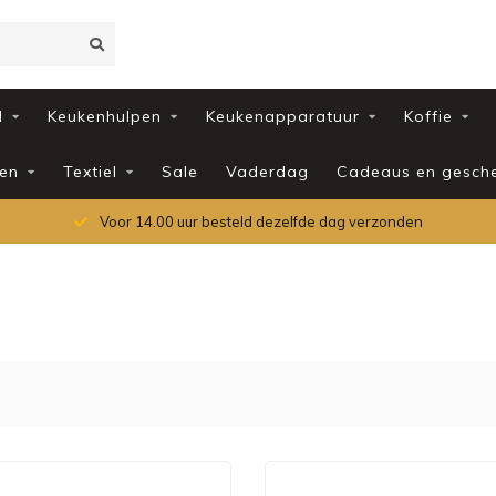
d
Keukenhulpen
Keukenapparatuur
Koffie
en
Textiel
Sale
Vaderdag
Cadeaus en gesch
Voor 14.00 uur besteld dezelfde dag verzonden