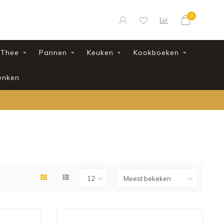
0
Thee
Pannen
Keuken
Kookboeken
enken