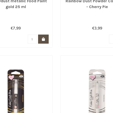
dust metallic Food Paint
Rainbow Dust Powder Co
gold 25 ml
- Cherry Pie
€7,99
€3,99