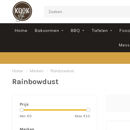
Home
Bakvormen
BBQ
Tafelen
Foo
Mess
Home
/
Merken
/
Rainbowdust
Rainbowdust
Prijs
Min: €
0
Max: €
10
Merken