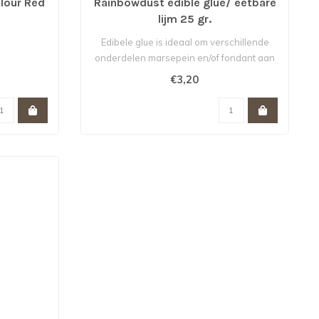
lour Red
Rainbowdust edible glue/ eetbare
lijm 25 gr.
Edibele glue is ideaal om verschillende
onderdelen marsepein en/of fondant aan
e..
€3,20