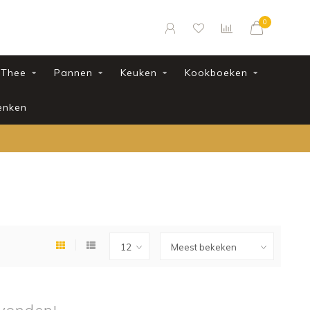
0
Thee
Pannen
Keuken
Kookboeken
enken