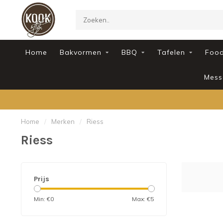
Home
Bakvormen
BBQ
Tafelen
Foo
Mess
Home
/
Merken
/
Riess
Riess
Prijs
Min: €
0
Max: €
5