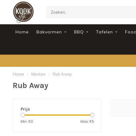
Home
Bakvormen
BBQ
Tafelen
Foo
Home
/
Merken
/
Rub Away
Rub Away
Prijs
Min: €
0
Max: €
5