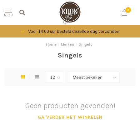
0
MENU
Voor 14.00 uur besteld dezelfde dag verzonden
Home
/
Merken
/
Singels
Singels
Geen producten gevonden!
GA VERDER MET WINKELEN