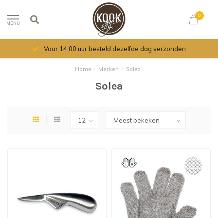
0
MENU
Voor 14.00 uur besteld dezelfde dag verzonden
Home
/
Merken
/
Solea
Solea