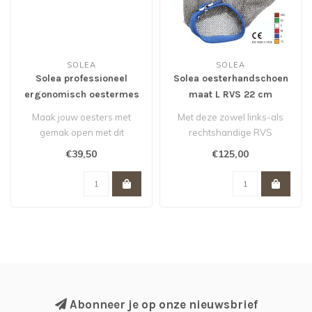
SOLEA
SOLEA
Solea professioneel
Solea oesterhandschoen
ergonomisch oestermes
maat L RVS 22 cm
RVS 15,5 cm
Maak jouw oesters met
Met deze zowel links-als
gemak open met dit
rechtshandige RVS
oestermes van Solea.
handschoen bescherm je
€39,50
€125,00
Gemaakt van hoogwa..
jouw hand bij ..
Abonneer je op onze nieuwsbrief