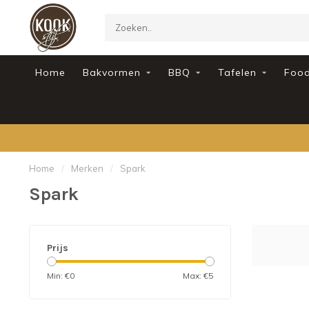
Home
Bakvormen
BBQ
Tafelen
Foo
Home
/
Merken
/
Spark
Spark
Prijs
Min: €
0
Max: €
5