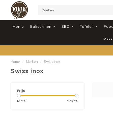
Home
Bakvormen
BBQ
Tafelen
Foo
Mess
Home
/
Merken
/
Swiss inox
Swiss inox
Prijs
Min: €
0
Max: €
5