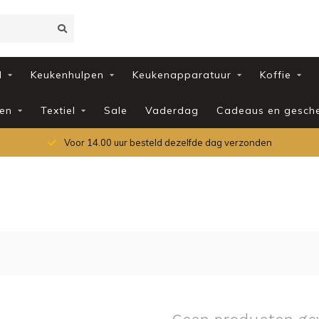
d
Keukenhulpen
Keukenapparatuur
Koffie
en
Textiel
Sale
Vaderdag
Cadeaus en gesch
Voor 14.00 uur besteld dezelfde dag verzonden