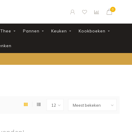
0
Thee
Pannen
Keuken
Kookboeken
enken