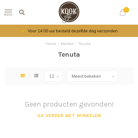
0
MENU
Voor 14.00 uur besteld dezelfde dag verzonden
Home
/
Merken
/
Tenuta
Tenuta
Geen producten gevonden!
GA VERDER MET WINKELEN