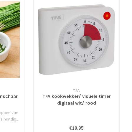
TFA
enschaar
TFA kookwekker/ visuele timer
digitaal wit/ rood
nippen van
's handig..
€18,95