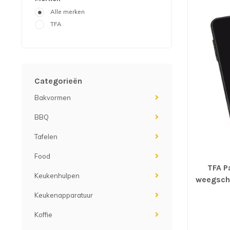
Alle merken
TFA
Categorieën
Bakvormen
BBQ
Tafelen
Food
TFA P
Keukenhulpen
weegsch
Keukenapparatuur
Koffie