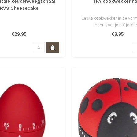
gitale keukenweegschaal
TFA kookwekker h
RVS Cheesecake
Leuke kookwekker in de vor
haan voor jou of je kind
€29,95
€8,95