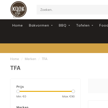
Home
Bakvormen
BBQ
Tafelen
Foo
Home
/
Merken
/
TFA
TFA
Prijs
Min: €
0
Max: €
90
Merken