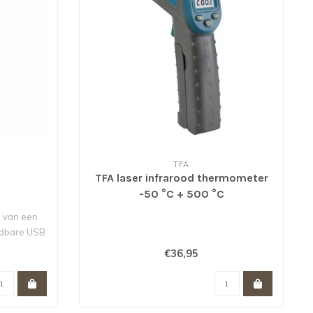
TFA
TFA laser infrarood thermometer
-50 °C + 500 °C
n van een
adbare USB
€36,95