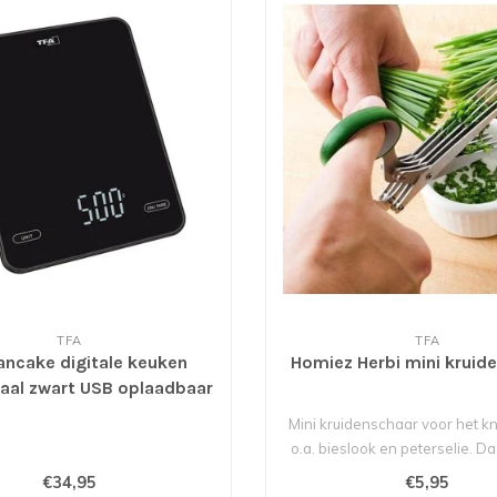
TFA
TFA
ancake digitale keuken
Homiez Herbi mini kruid
aal zwart USB oplaadbaar
Mini kruidenschaar voor het k
o.a. bieslook en peterselie. Da
€34,95
€5,95