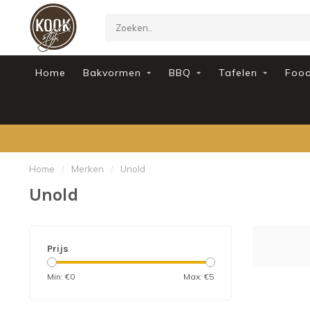
Home
Bakvormen
BBQ
Tafelen
Foo
Home
/
Merken
/
Unold
Unold
Prijs
Min: €
0
Max: €
5