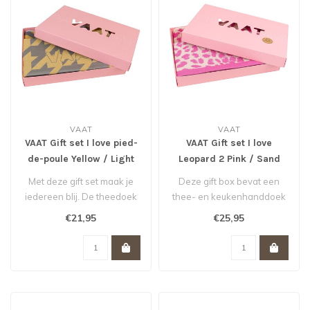
VAAT
VAAT
VAAT Gift set I love pied-
VAAT Gift set I love
de-poule Yellow / Light
Leopard 2 Pink / Sand
Grey
Met deze gift set maak je
Deze gift box bevat een
iedereen blij. De theedoek
thee- en keukenhanddoek
en keukenhanddoek zijn
voor leopard én pink
€21,95
€25,95
gema..
addicts. D..