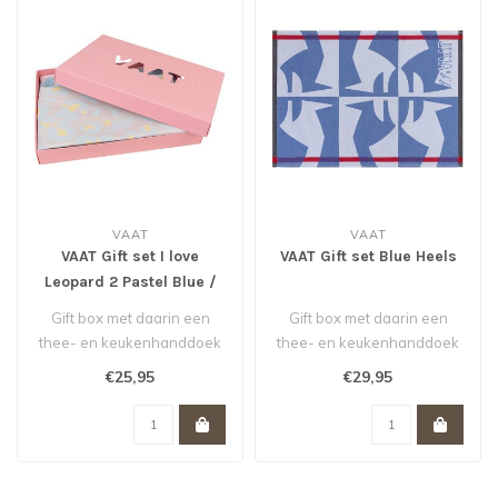
VAAT
VAAT
VAAT Gift set I love
VAAT Gift set Blue Heels
Leopard 2 Pastel Blue /
Yellow
Gift box met daarin een
Gift box met daarin een
thee- en keukenhanddoek
thee- en keukenhanddoek
in leopard dessin in
met een grafisch dessin
€25,95
€29,95
pastelblauw..
van hakk..