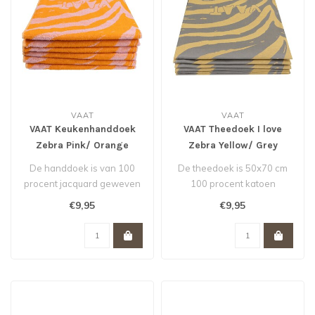
VAAT
VAAT
VAAT Keukenhanddoek
VAAT Theedoek I love
Zebra Pink/ Orange
Zebra Yellow/ Grey
50x60 cm
50x70 cm
De handdoek is van 100
De theedoek is 50x70 cm
procent jacquard geweven
100 procent katoen
katoen, wat betekent dat
€9,95
€9,95
het pa..