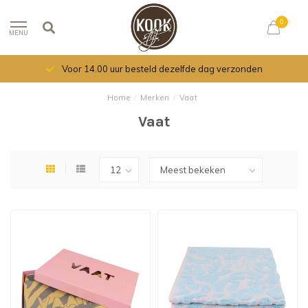
0
MENU
Voor 14.00 uur besteld dezelfde dag verzonden
Home
/
Merken
/
Vaat
Vaat