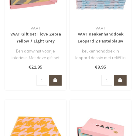
VAAT
VAAT
VAAT Gift set I love Zebra
VAAT Keukenhanddoek
Yellow / Light Grey
Leopard 2 Pastelblauw
Een aanwinst voor je
keukenhanddoek in
interieur. Met deze gift set
leopard dessin met reliëf in
maak je iedereen blij. De
pastelblauw.
€21,95
€9,95
thee..