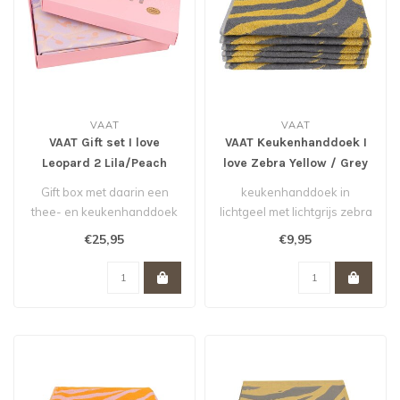
VAAT
VAAT
VAAT Gift set I love
VAAT Keukenhanddoek I
Leopard 2 Lila/Peach
love Zebra Yellow / Grey
50x60 cm
Gift box met daarin een
keukenhanddoek in
thee- en keukenhanddoek
lichtgeel met lichtgrijs zebra
in leopard dessin in de
dessin.
€25,95
€9,95
kleurenc..