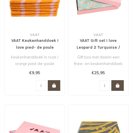
VAAT
VAAT
VAAT Keukenhanddoek I
VAAT Gift set I love
love pied- de poule
Leopard 2 Turquoise /
Pink/Orange
Orange
keukenhanddoek in roze /
Gift box met daarin een
oranje pied-de-poule
thee- en keukenhanddoek
dessin. Voor een instant
in leopard dessin in de
€9,95
€25,95
upgrade v..
kleurenc..