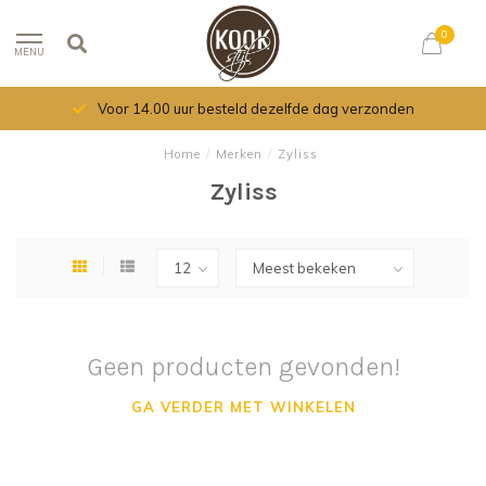
0
MENU
Voor 14.00 uur besteld dezelfde dag verzonden
Home
/
Merken
/
Zyliss
Zyliss
Geen producten gevonden!
GA VERDER MET WINKELEN