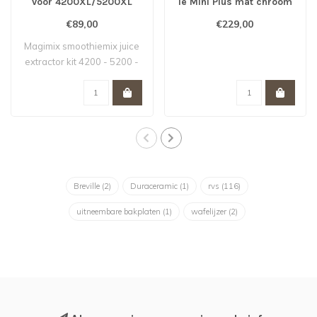
voor 4200XL/5200XL
le Mini Plus mat chroom
€89,00
€229,00
Magimix smoothiemix juice
extractor kit 4200 - 5200 -
Pati..
Breville
(2)
Duraceramic
(1)
rvs
(116)
uitneembare bakplaten
(1)
wafelijzer
(2)