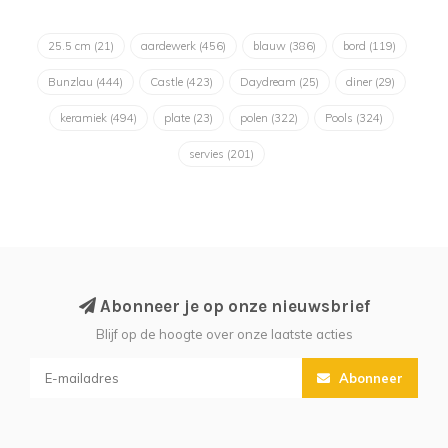
25.5 cm
(21)
aardewerk
(456)
blauw
(386)
bord
(119)
Bunzlau
(444)
Castle
(423)
Daydream
(25)
diner
(29)
keramiek
(494)
plate
(23)
polen
(322)
Pools
(324)
servies
(201)
Abonneer je op onze nieuwsbrief
Blijf op de hoogte over onze laatste acties
Abonneer