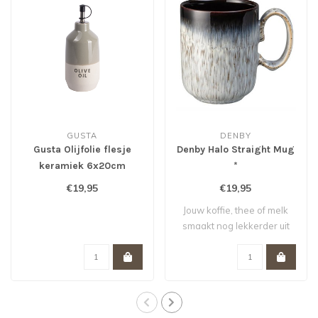
GUSTA
DENBY
Gusta Olijfolie flesje
Denby Halo Straight Mug
keramiek 6x20cm
*
€19,95
€19,95
Jouw koffie, thee of melk
smaakt nog lekkerder uit
deze fraa..