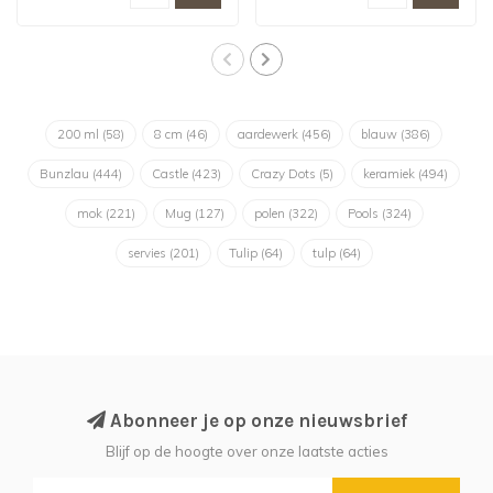
200 ml
(58)
8 cm
(46)
aardewerk
(456)
blauw
(386)
Bunzlau
(444)
Castle
(423)
Crazy Dots
(5)
keramiek
(494)
mok
(221)
Mug
(127)
polen
(322)
Pools
(324)
servies
(201)
Tulip
(64)
tulp
(64)
Abonneer je op onze nieuwsbrief
Blijf op de hoogte over onze laatste acties