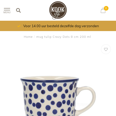
0
MENU
Voor 14.00 uur besteld dezelfde dag verzonden
Home
/
mug tulip Crazy Dots 8 cm 200 ml