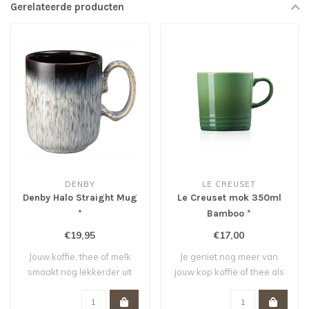
Gerelateerde producten
DENBY
LE CREUSET
Denby Halo Straight Mug
Le Creuset mok 350ml
*
Bamboo *
€19,95
€17,00
Jouw koffie, thee of melk
Je geniet nog meer van
smaakt nog lekkerder uit
jouw kop koffie of thee als
deze fraa..
je het dr..