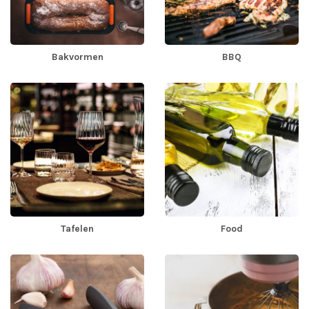
Bakvormen
BBQ
Tafelen
Food