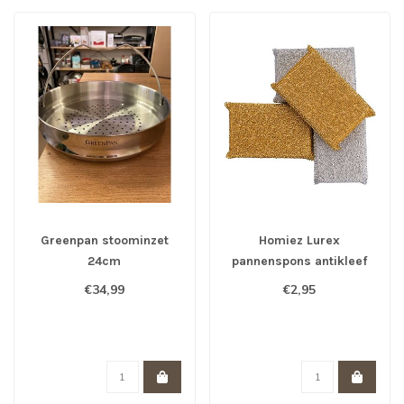
Greenpan stoominzet
Homiez Lurex
24cm
pannenspons antikleef
goud en zilver
€34,99
€2,95