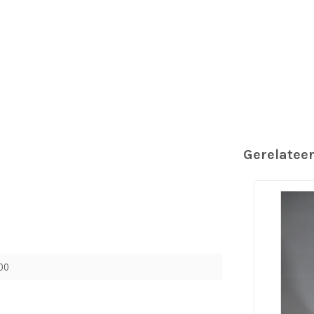
Gerelatee
00