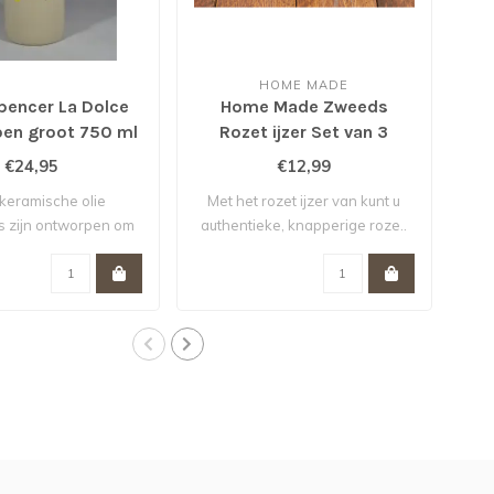
HOME MADE
spencer La Dolce
Home Made Zweeds
H
roen groot 750 ml
Rozet ijzer Set van 3
€24,95
€12,99
keramische olie
Met het rozet ijzer van kunt u
s zijn ontworpen om
authentieke, knapperige roze..
oliën, azi..