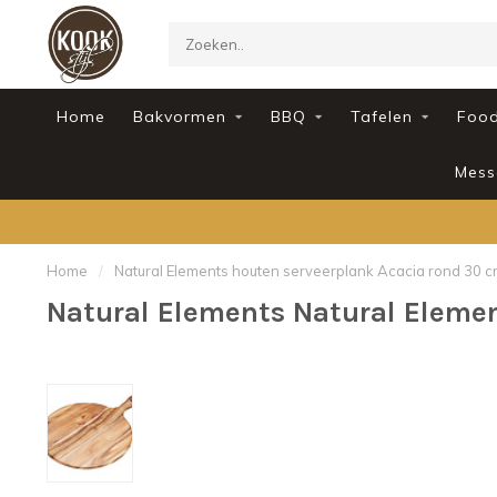
Home
Bakvormen
BBQ
Tafelen
Foo
Mess
Home
/
Natural Elements houten serveerplank Acacia rond 30 
Natural Elements Natural Elemen