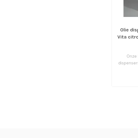
Olie di
Vita cit
Onze 
dispenser