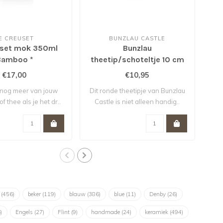
E CREUSET
BUNZLAU CASTLE
uset mok 350ml
Bunzlau
Den
Bamboo *
theetip/schoteltje 10 cm
voor theezakje Hearts
€17,00
€10,95
t nog meer van jouw
Dit ronde theetipje van Bunzlau
Jou
of thee als je het dr..
Castle is niet alleen handig..
n
k
(456)
beker
(119)
blauw
(386)
blue
(11)
Denby
(26)
)
Engels
(27)
Flint
(9)
handmade
(24)
keramiek
(494)