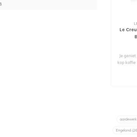
8
L
Le Cre
Je genie
kop koffie 
aardewer
Engeland
(26