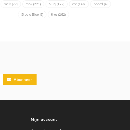
melk
(77)
mok
(221)
Mug
(127)
oor
(146)
ridged
(4)
Studio Blue
(8)
thee
(262)
Abonneer
Mijn account