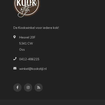
De Kookwinkel voor iedere kok!
Heuvel 20F
5341 CW
Oss
0412-486215
winkel@kookstijl.nl