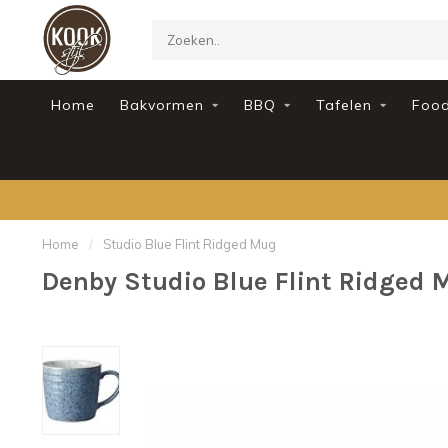
Home
Bakvormen
BBQ
Tafelen
Foo
Home
/
Studio Blue Flint Ridged Mug
Denby Studio Blue Flint Ridged 