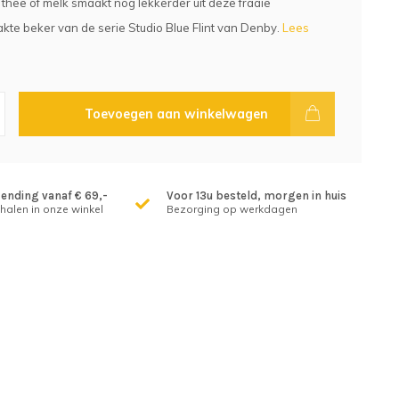
, thee of melk smaakt nog lekkerder uit deze fraaie
e beker van de serie Studio Blue Flint van Denby.
Lees
Toevoegen aan winkelwagen
zending vanaf € 69,-
Voor 13u besteld, morgen in huis
fhalen in onze winkel
Bezorging op werkdagen