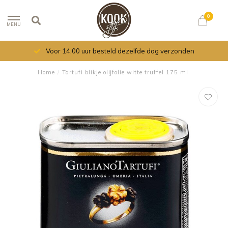
0
MENU
Voor 14.00 uur besteld dezelfde dag verzonden
Home
/
Tartufi blikje olijfolie witte truffel 175 ml