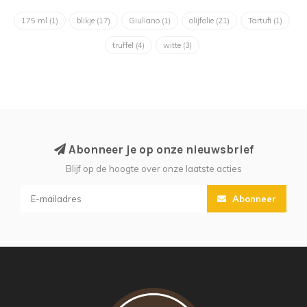
175 ml
(1)
blikje
(17)
Giuliano
(1)
olijfolie
(21)
Tartufi
(1)
truffel
(4)
witte
(3)
Abonneer je op onze nieuwsbrief
Blijf op de hoogte over onze laatste acties
Abonneer