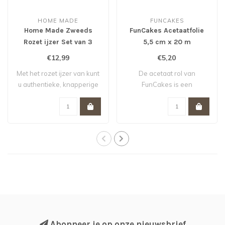
HOME MADE
FUNCAKES
Home Made Zweeds
FunCakes Acetaatfolie
Rozet ijzer Set van 3
5,5 cm x 20 m
€12,99
€5,20
Met het rozet ijzer van kunt
De acetaat rol van
u authentieke, knapperige
FunCakes is een
roze..
voedselveilig acetaat dat..
Abonneer je op onze nieuwsbrief