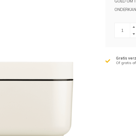
GOED OM TO
ONDERKANT
Gratis ver
Of gratis a