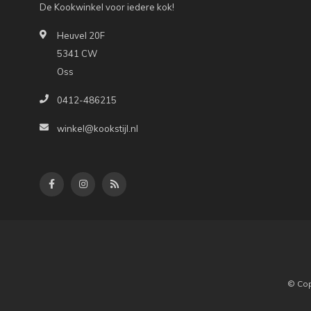
De Kookwinkel voor iedere kok!
Heuvel 20F
5341 CW
Oss
0412-486215
winkel@kookstijl.nl
© Cop