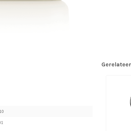
Gerelatee
10
01