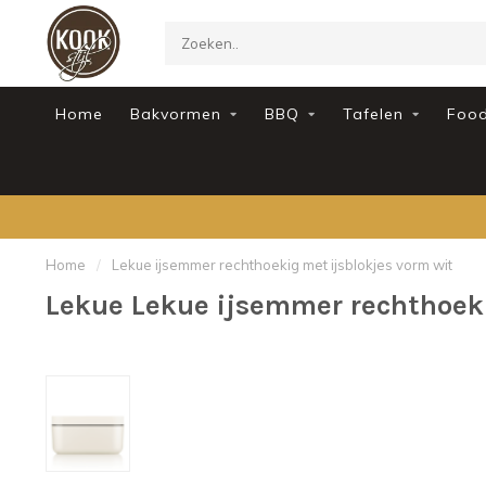
Home
Bakvormen
BBQ
Tafelen
Foo
Home
/
Lekue ijsemmer rechthoekig met ijsblokjes vorm wit
Lekue Lekue ijsemmer rechthoeki