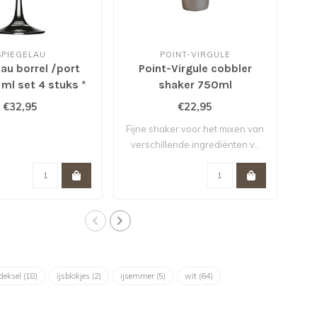
SPIEGELAU
POINT-VIRGULE
au borrel /port
Point-Virgule cobbler
Na
 ml set 4 stuks *
shaker 750ml
Vi
€32,95
€22,95
Fijne shaker voor het mixen van
Pe
verschillende ingrediënten v..
wijn
deksel
(18)
ijsblokjes
(2)
ijsemmer
(5)
wit
(64)