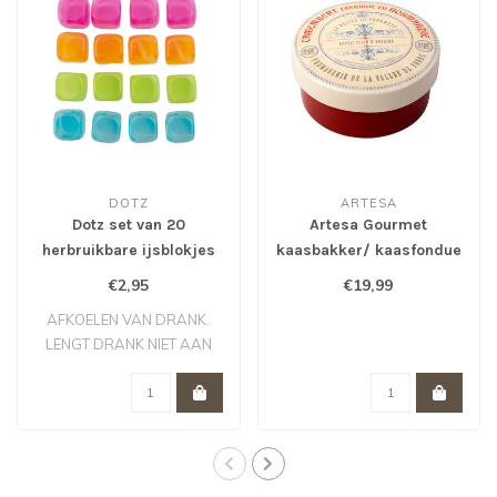
DOTZ
ARTESA
Dotz set van 20
Artesa Gourmet
herbruikbare ijsblokjes
kaasbakker/ kaasfondue
vierkant
Camembert
€2,95
€19,99
AFKOELEN VAN DRANK.
LENGT DRANK NIET AAN
MET WATER DUS GEEN..