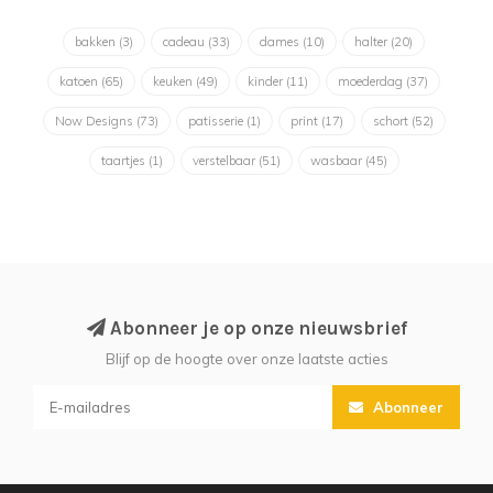
bakken
(3)
cadeau
(33)
dames
(10)
halter
(20)
katoen
(65)
keuken
(49)
kinder
(11)
moederdag
(37)
Now Designs
(73)
patisserie
(1)
print
(17)
schort
(52)
taartjes
(1)
verstelbaar
(51)
wasbaar
(45)
Abonneer je op onze nieuwsbrief
Blijf op de hoogte over onze laatste acties
Abonneer