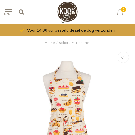
0
MENU
Voor 14.00 uur besteld dezelfde dag verzonden
Home
/
schort Patisserie