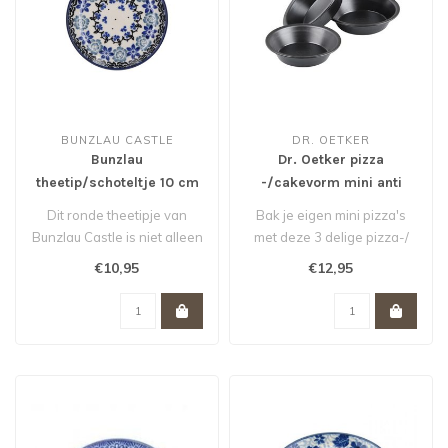
BUNZLAU CASTLE
DR. OETKER
Bunzlau
Dr. Oetker pizza
theetip/schoteltje 10 cm
-/cakevorm mini anti
voor theezakje Belle Fleur
kleef set 3 st. *
Dit ronde theetipje van
Bak je eigen mini pizza's
Bunzlau Castle is niet alleen
met deze 3 delige pizza-/
handig voor je gebruikte t..
cakevorm set van Dr.
€10,95
€12,95
Oetker...