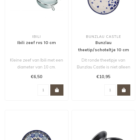
IBILI
BUNZLAU CASTLE
Ibili zeef rvs 10 cm
Bunzlau
theetip/schoteltje 10 cm
voor theezakje Hearts
Kleine zeef van Ibili met een
Dit ronde theetipje van
diameter van 10 cm.
Bunzlau Castle is niet alleen
handig voor je gebruikte t..
€6,50
€10,95