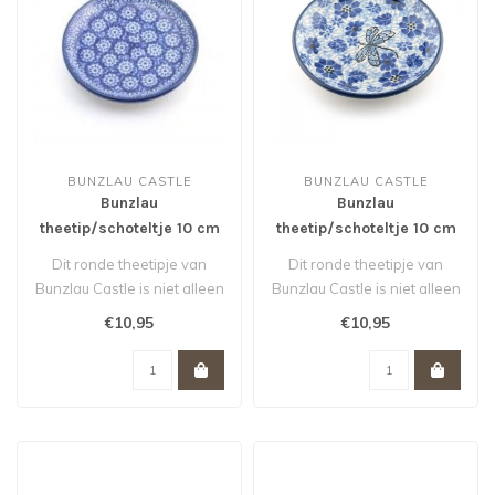
BUNZLAU CASTLE
BUNZLAU CASTLE
Bunzlau
Bunzlau
theetip/schoteltje 10 cm
theetip/schoteltje 10 cm
voor theezakje Lace
voor theezakje Dragonfly
Dit ronde theetipje van
Dit ronde theetipje van
Bunzlau Castle is niet alleen
Bunzlau Castle is niet alleen
handig voor je gebruikte t..
handig voor je gebruikte t..
€10,95
€10,95