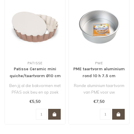
PATISSE
PME
Patisse Ceramic mini
PME taartvorm aluminium
quiche/taartvorm Ø10 cm
rond 10 h 7.5 cm
Ben jij al die bakvormen met
Ronde aluminium taartvorm
PFAS ook beu en op zoek
van PME voor uw
naar een gezonde variant
(stapel)verjaardags- of
€5,50
€7,50
me..
bruidstaart. D..