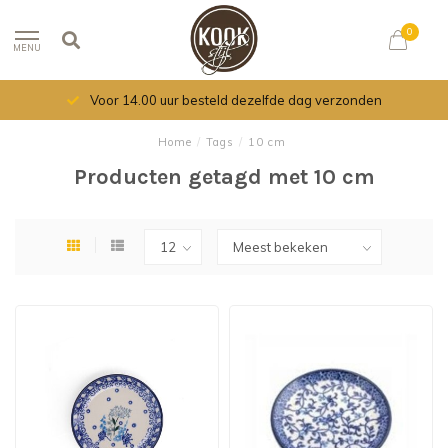
0
MENU
Voor 14.00 uur besteld dezelfde dag verzonden
Home
/
Tags
/
10 cm
Producten getagd met 10 cm