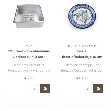
PME
BUNZLAU CASTLE
PME taartvorm aluminium
Bunzlau
vierkant 10 h10 cm *
theetip/schoteltje 10 cm
voor theezakje Harmony
Vierkante aluminium
Dit ronde theetipje van
taartvorm van PME voor uw
Bunzlau Castle is niet alleen
stapel (bruids)taart. De
handig voor je gebruikte t..
€9,95
€10,95
geanodise..