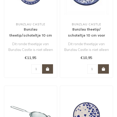
BUNZLAU CASTLE
BUNZLAU CASTLE
Bunzlau
Bunzlau theetip/
theetip/schoteltje 10 cm
schoteltje 10 cm voor
voor theezakje Floral
theezakje Tender Twigs
Dit ronde theetipje van
Dit ronde theetipje van
Party
Bunzlau Castle is niet alleen
Bunzlau Castle is niet alleen
handig voor je gebruikte t..
handig voor je gebruikte t..
€11,95
€10,95