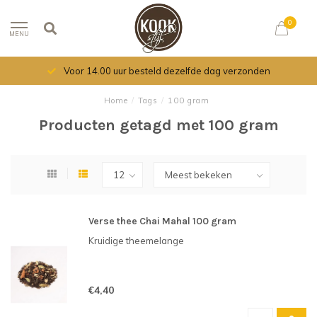
0
MENU
Voor 14.00 uur besteld dezelfde dag verzonden
Home
/
Tags
/
100 gram
Producten getagd met 100 gram
Verse thee Chai Mahal 100 gram
Kruidige theemelange
€4,40