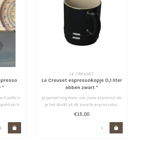
LE CREUSET
spresso
Le Creuset espressokopje 0,1 liter
 *
ebben zwart *
u Castle in
Je geniet nog meer van jouw espresso als
peld en h..
je het drinkt uit dit zwarte espressoko..
€15,00