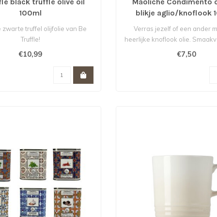
le black truffle olive oil
Maoliche Condimento ol
100ml
blikje aglio/knoflook 
 zwarte truffel olijfolie van Be
Verras jezelf of een ander 
Truffle!
heerlijke knoflook olie. Smaakvol
€10,99
€7,50