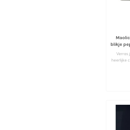
Maolic
blikje pe
Verras 
heerlijke c