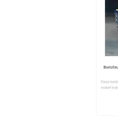
Bunzla
Deze tumbl
motief Ind