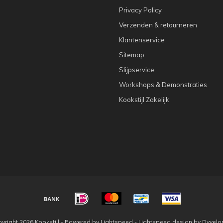
Privacy Policy
Verzenden & retourneren
Klantenservice
Sitemap
Slijpservice
Workshops & Demonstraties
Kookstijl Zakelijk
yright 2026 Kookstijl - Powered by
Lightspeed
-
Lightspeed design
by
Dyvelo