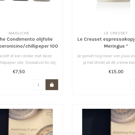
MAOLICHE
LE CREUSET
he Condimento olijfolie
Le Creuset espressokopje 
peronicino/chillipeper 100
Meringue *
ml
jezelf of een ander met deze
Je geniet nog meer van jouw e
hilipeper olie. Smaakvol én stij..
je het drinkt uit dit crème kle
€7,50
€15,00