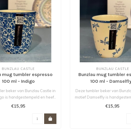
BUNZLAU CASTLE
BUNZLAU CASTLE
u mug tumbler espresso
Bunzlau mug tumbler e
100 ml - Indigo
100 ml - Damselfly
er beker van Bunzlau Castle in
Deze tumbler beker van Bunzla
igo is handgestempeld en heef..
motief Damselfly is handgestem
€15,95
€15,95