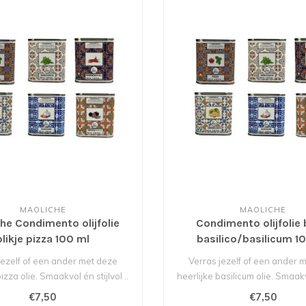
MAOLICHE
MAOLICHE
he Condimento olijfolie
Condimento olijfolie b
blikje pizza 100 ml
basilico/basilicum 1
jezelf of een ander met deze
Verras jezelf of een ander 
izza olie. Smaakvol én stijlvol ..
heerlijke basilicum olie. Smaakvo
€7,50
€7,50