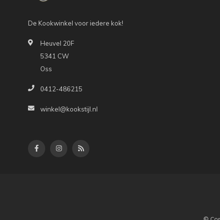
De Kookwinkel voor iedere kok!
Heuvel 20F
5341 CW
Oss
0412-486215
winkel@kookstijl.nl
© Cop