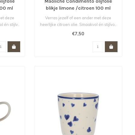
ijfolie
Maoliche Condimento olijfolie
100 ml
blikje limone /citroen 100 ml
met deze
Verras jezelf of een ander met deze
 én stijlv..
heerlijke citroen olie. Smaakvol én stijlvo..
€7,50