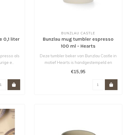
BUNZLAU CASTLE
0,1 liter
Bunzlau mug tumbler espresso
100 ml - Hearts
spresso als
Deze tumbler beker van Bunzlau Castle in
urige e..
motief Hearts is handgestempeld en
heef..
€15,95