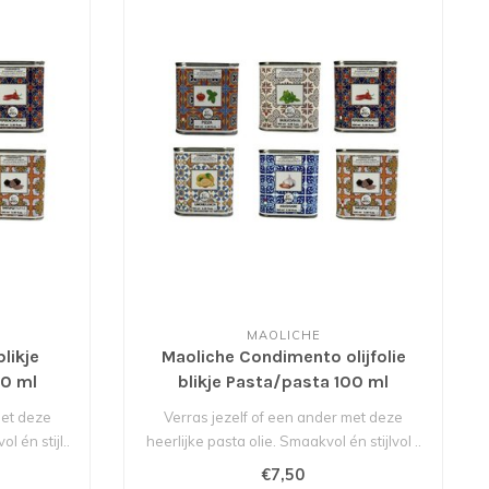
MAOLICHE
likje
Maoliche Condimento olijfolie
00 ml
blikje Pasta/pasta 100 ml
met deze
Verras jezelf of een ander met deze
l én stijl..
heerlijke pasta olie. Smaakvol én stijlvol ..
€7,50