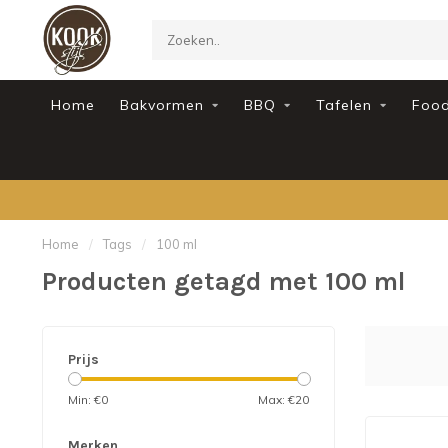
Home
Bakvormen
BBQ
Tafelen
Foo
Home
/
Tags
/
100 ml
Producten getagd met 100 ml
Prijs
Min: €
0
Max: €
20
Merken