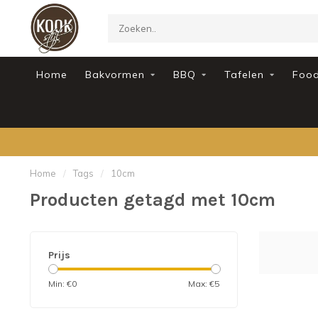
Home
Bakvormen
BBQ
Tafelen
Foo
Home
/
Tags
/
10cm
Producten getagd met 10cm
Prijs
Min: €
0
Max: €
5