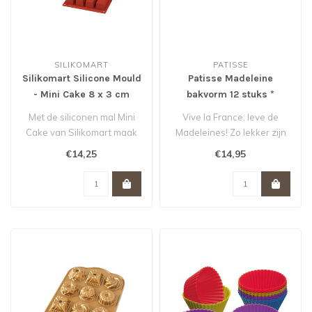
SILIKOMART
PATISSE
Silikomart Silicone Mould
Patisse Madeleine
- Mini Cake 8 x 3 cm
bakvorm 12 stuks *
Met de siliconen mal Mini
Vive la France; leve de
Cake van Silikomart maak
Madeleines! Zo lekker zijn
je de heerlijkste mini
deze schelpvormige
€14,25
€14,95
cakes,..
cakejes. M..