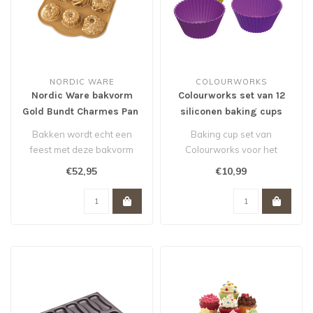
NORDIC WARE
COLOURWORKS
Nordic Ware bakvorm
Colourworks set van 12
Gold Bundt Charmes Pan
siliconen baking cups
Bakken wordt echt een
Baking cup set van
feest met deze bakvorm
Colourworks voor het
van Nordic Ware. De
bakken van cupcakes,
€52,95
€10,99
scherpe tekenin..
muffins en brownies..