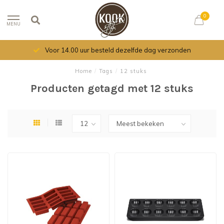
0
MENU
Voor 14.00 uur besteld dezelfde dag verzonden
Home
/
Tags
/
12 stuks
Producten getagd met 12 stuks