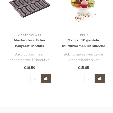
MASTERCLASS
LEKUE
Masterclass Éclair
Set van 12 geribde
bakplaat 12 stuks
muffinvormen uit silicone
antikleef
roze, oranje en groen ø
Bakplaat om in een
Baking cup set van Lekue
7cm H 3.5cm
handomdraai 12 heerlijke
voor het bakken van
éclairs te maken. Alleen
cupcakes, muffins en
€19,50
€15,95
jammer dat..
brownies. Gema..