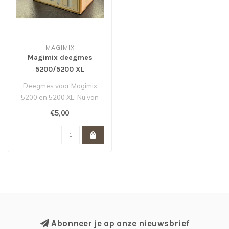
MAGIMIX
Magimix deegmes
5200/5200 XL
Deegmes voor Magimix
5200 en 5200 XL. Nu van
10,- voor 5,-
€5,00
let op ! mag niet r..
Abonneer je op onze nieuwsbrief