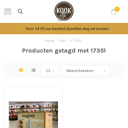
0
MENU
Voor 14.00 uur besteld dezelfde dag verzonden
Home
/
Tags
/
17351
Producten getagd met 17351