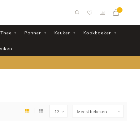
0
Thee
Pannen
Keuken
Kookboeken
enken