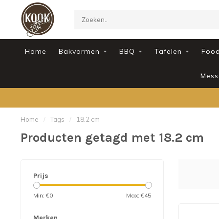
Home
Bakvormen
BBQ
Tafelen
Foo
Mess
Home
/
Tags
/
18.2 cm
Producten getagd met 18.2 cm
Prijs
Min: €
0
Max: €
45
Merken