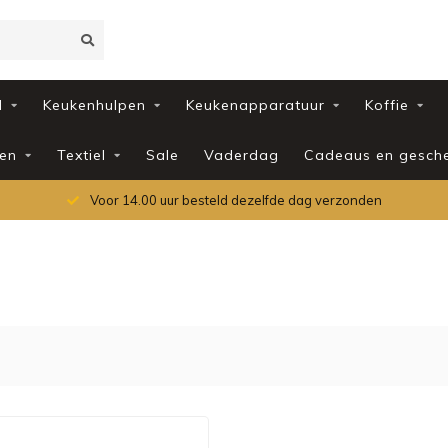
d
Keukenhulpen
Keukenapparatuur
Koffie
en
Textiel
Sale
Vaderdag
Cadeaus en gesch
Voor 14.00 uur besteld dezelfde dag verzonden