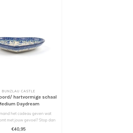
BUNZLAU CASTLE
bord/ hartvormige schaal
Medium Daydream
 iemand het cadeau geven wat
mt met jouw gevoel? Stop dan
met zo..
€40,95