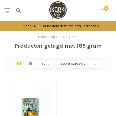
0
MENU
Voor 14.00 uur besteld dezelfde dag verzonden
Home
/
Tags
/
185 gram
Producten getagd met 185 gram