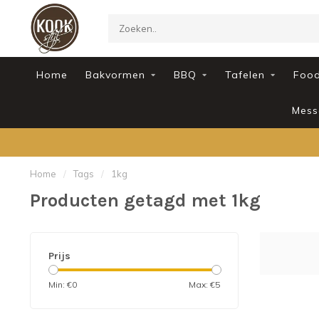
Home
Bakvormen
BBQ
Tafelen
Foo
Mess
Home
/
Tags
/
1kg
Producten getagd met 1kg
Prijs
Min: €
0
Max: €
5