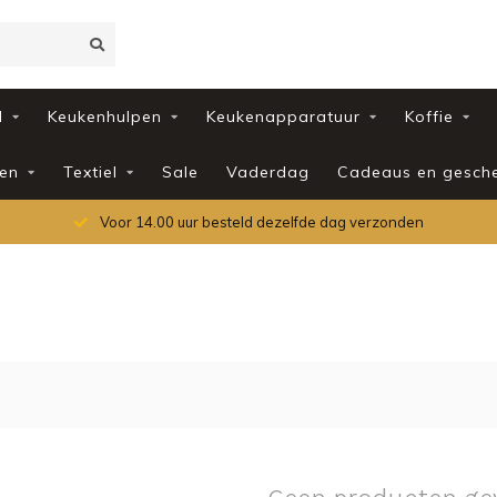
d
Keukenhulpen
Keukenapparatuur
Koffie
en
Textiel
Sale
Vaderdag
Cadeaus en gesch
Voor 14.00 uur besteld dezelfde dag verzonden