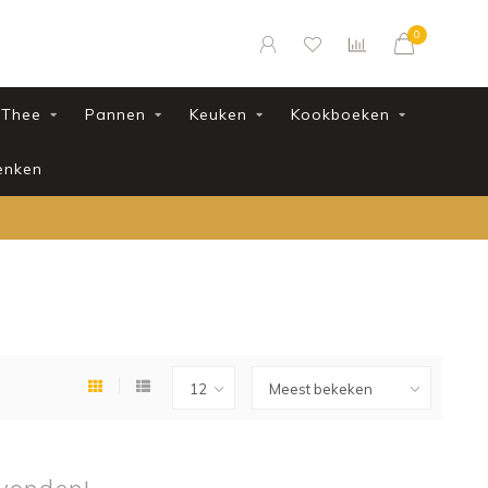
0
Thee
Pannen
Keuken
Kookboeken
enken