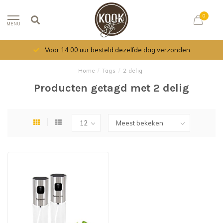
0
MENU
Voor 14.00 uur besteld dezelfde dag verzonden
Home
/
Tags
/
2 delig
Producten getagd met 2 delig