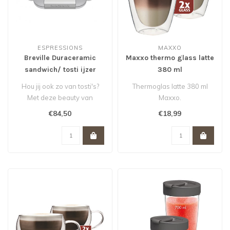
ESPRESSIONS
MAXXO
Breville Duraceramic
Maxxo thermo glass latte
sandwich/ tosti ijzer
380 ml
Hou jij ook zo van tosti's?
Thermoglas latte 380 ml
Met deze beauty van
Maxxo.
Breville tover je zo 2
€84,50
€18,99
overheerl..