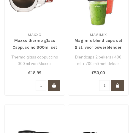
MAXXO
MAGIMIX
Maxxo thermo glass
Magimix blend cups set
Cappuccino 300ml set
2 st. voor powerblender
van 2
Thermo glass cappuccino
Blendcups 2 bekers ( 400
300 ml van Maxxo.
ml + 700 ml) met deksel
Blend je smoothie in de
€18,99
€50,00
blend..