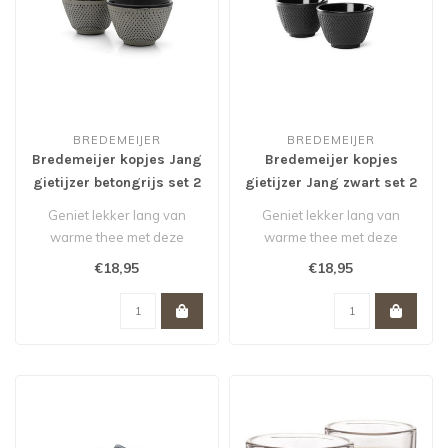
BREDEMEIJER
BREDEMEIJER
Bredemeijer kopjes Jang
Bredemeijer kopjes
gietijzer betongrijs set 2
gietijzer Jang zwart set 2
stuks
stuks
Geniet lekker lang van
Geniet lekker lang van
warme thee met deze
warme thee met deze
gietijzeren theekopjes Jang
gietijzeren theekopjes Jang
€18,95
€18,95
van Brede..
van Brede..