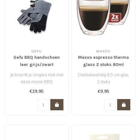
GEFU
MAXXO
Gefu BBQ handschoen
Maxxo espresso thermo
leer grijs/zwart
glass 2 stuks 80ml
Je brandt je vingers niet met
Dubbelwandig 6,5 cm glas
deze mooie BBQ
2 stuks
handschoenen van Gefu...
€29,95
€9,95