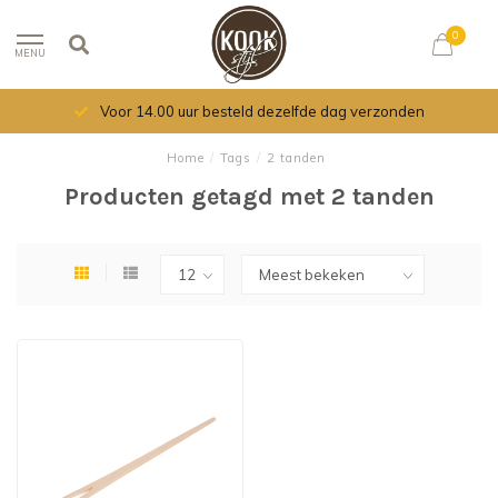
0
MENU
Voor 14.00 uur besteld dezelfde dag verzonden
Home
/
Tags
/
2 tanden
Producten getagd met 2 tanden