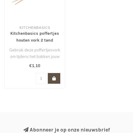
KITCHENBASICS
Kitchenbasics poffertjes
houten vork 2 tand
Gebruik deze poffertjesvork
om tijdens het bakken jouw
poffertjes om te draaien ..
€1,10
Abonneer je op onze nieuwsbrief