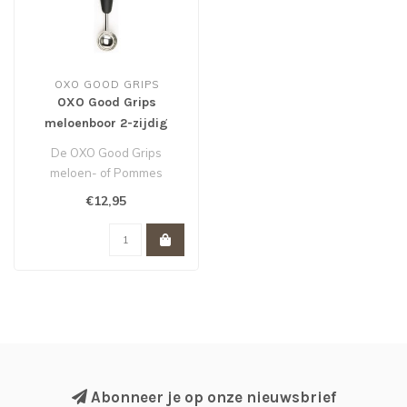
OXO GOOD GRIPS
OXO Good Grips
meloenboor 2-zijdig
De OXO Good Grips
meloen- of Pommes
parisienneboor is 2-zijdig
€12,95
met zowel een gro..
Abonneer je op onze nieuwsbrief