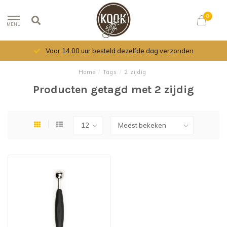
0
MENU
Voor 14.00 uur besteld dezelfde dag verzonden
Home
/
Tags
/
2 zijdig
Producten getagd met 2 zijdig