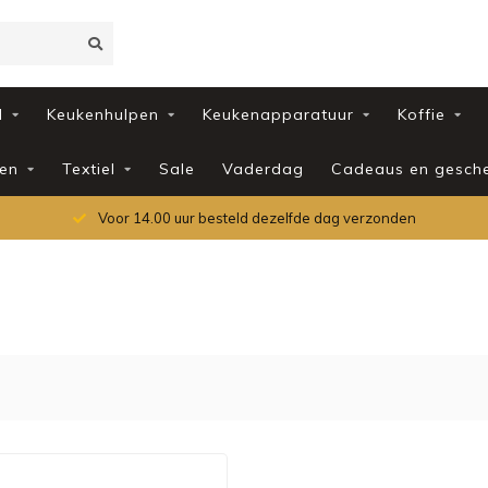
d
Keukenhulpen
Keukenapparatuur
Koffie
en
Textiel
Sale
Vaderdag
Cadeaus en gesch
Voor 14.00 uur besteld dezelfde dag verzonden