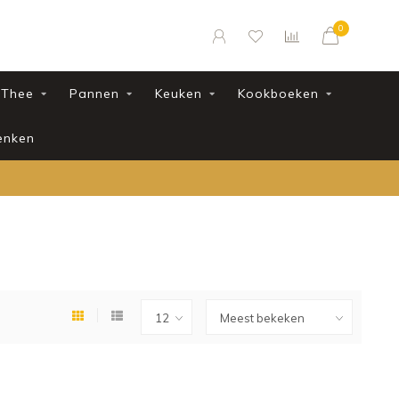
0
Thee
Pannen
Keuken
Kookboeken
enken