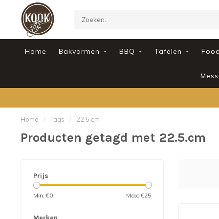
Home
Bakvormen
BBQ
Tafelen
Foo
Mess
Home
/
Tags
/
22.5.cm
Producten getagd met 22.5.cm
Prijs
Min: €
0
Max: €
25
Merken