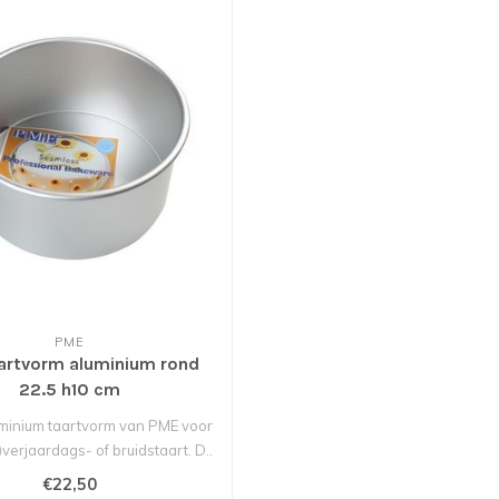
PME
artvorm aluminium rond
22.5 h10 cm
minium taartvorm van PME voor
)verjaardags- of bruidstaart. D..
€22,50