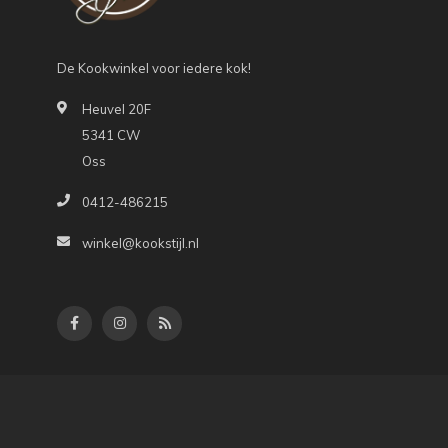
De Kookwinkel voor iedere kok!
Heuvel 20F
5341 CW
Oss
0412-486215
winkel@kookstijl.nl