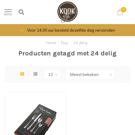
0
MENU
Voor 14.00 uur besteld dezelfde dag verzonden
Home
/
Tags
/
24 delig
Producten getagd met 24 delig