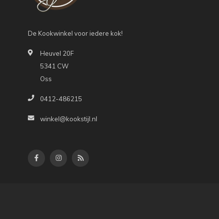
De Kookwinkel voor iedere kok!
Heuvel 20F
5341 CW
Oss
0412-486215
winkel@kookstijl.nl