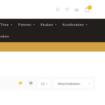
0
Thee
Pannen
Keuken
Kookboeken
enken