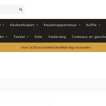
d
Keukenhulpen
Keukenapparatuur
Koffie
en
Textiel
Sale
Vaderdag
Cadeaus en gesch
Voor 14.00 uur besteld dezelfde dag verzonden