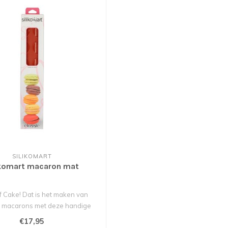
SILIKOMART
ikomart macaron mat
f Cake! Dat is het maken van
e macarons met deze handige
macaron m..
€17,95