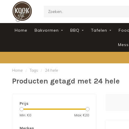
Home
Bakvormen
BBQ
Tafelen
Foo
Mess
Home
/
Tags
/
24 hele
Producten getagd met 24 hele
Prijs
Min: €
0
Max: €
20
Merken