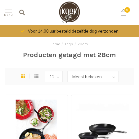
0
MENU
Voor 14.00 uur besteld dezelfde dag verzonden
Home
/
Tags
/
28cm
Producten getagd met 28cm