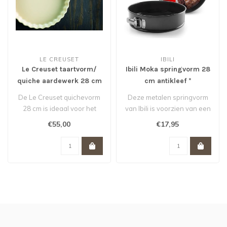
LE CREUSET
IBILI
Le Creuset taartvorm/
Ibili Moka springvorm 28
quiche aardewerk 28 cm
cm antikleef *
Meringue *
De Le Creuset quichevorm
Deze metalen springvorm
28 cm is ideaal voor het
van Ibili is voorzien van een
maken van een heerlijke
zwarte anti-aanbak laag.
€55,00
€17,95
quiche..
D..