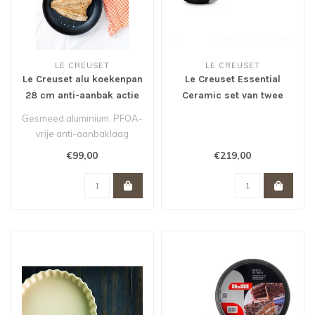
LE CREUSET
LE CREUSET
Le Creuset alu koekenpan
Le Creuset Essential
28 cm anti-aanbak actie
Ceramic set van twee
van 155,- voor 99,- *
koekenpannen 24 en 28
Gesmeed aluminium, PFOA-
cm actie van 258,- voor
vrije anti-aanbaklaag
219,- *
geschikt voor alle warmte
€99,00
€219,00
bronnen..