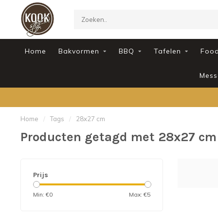
Home
Bakvormen
BBQ
Tafelen
Foo
Mess
Home
/
Tags
/
28x27 cm
Producten getagd met 28x27 cm
Prijs
Min: €
0
Max: €
5