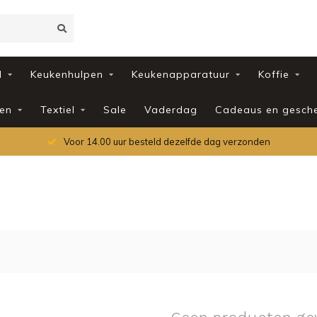
d
Keukenhulpen
Keukenapparatuur
Koffie
en
Textiel
Sale
Vaderdag
Cadeaus en gesch
Voor 14.00 uur besteld dezelfde dag verzonden