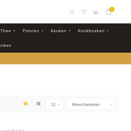
0
Thee
Pannen
Keuken
Kookboeken
enken