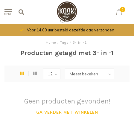
0
MENU
Voor 14.00 uur besteld dezelfde dag verzonden
Home
/
Tags
/
3- in -1
Producten getagd met 3- in -1
Geen producten gevonden!
GA VERDER MET WINKELEN