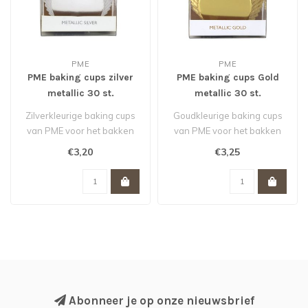
PME
PME
PME baking cups zilver
PME baking cups Gold
metallic 30 st.
metallic 30 st.
Zilverkleurige baking cups
Goudkleurige baking cups
van PME voor het bakken
van PME voor het bakken
van cupcakes, muffins en
van cupcakes, muffins en
€3,20
€3,25
brow..
browni..
Abonneer je op onze nieuwsbrief