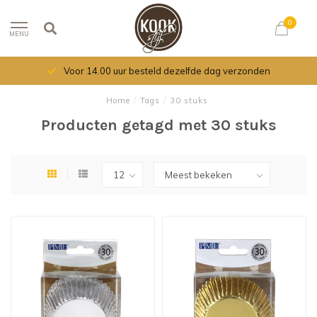
0
MENU
Voor 14.00 uur besteld dezelfde dag verzonden
Home
/
Tags
/
30 stuks
Producten getagd met 30 stuks