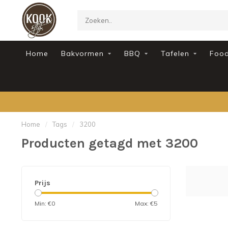
Home
Bakvormen
BBQ
Tafelen
Foo
Home
/
Tags
/
3200
Producten getagd met 3200
Prijs
Min: €
0
Max: €
5