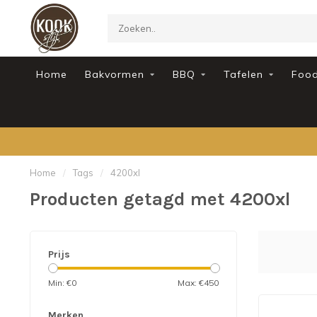
Home
Bakvormen
BBQ
Tafelen
Foo
Home
/
Tags
/
4200xl
Producten getagd met 4200xl
Prijs
Min: €
0
Max: €
450
Merken