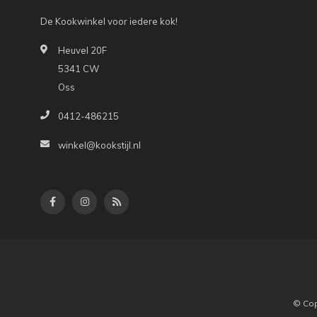
De Kookwinkel voor iedere kok!
Heuvel 20F
5341 CW
Oss
0412-486215
winkel@kookstijl.nl
© Cop