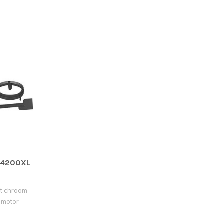
 4200XL
t chroom
e motor