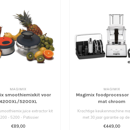
MAGIMIX
MAGIMIX
x smoothiemixkit voor
Magimix foodprocessor
4200XL/5200XL
mat chroom
moothiemix juice extractor kit
Krachtige keukenmachine ma
200 - 5200 - Patissier
met 30 jaar garantie op d
( oude verpak..
Diverse acc..
€89,00
€449,00